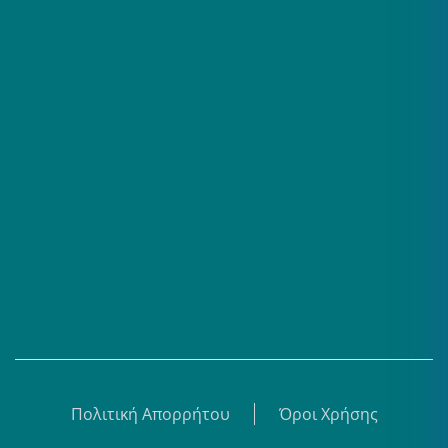
Επαγγελματίες
Σειρές
Βίντεο
Άρθρα
Θεματικά Κέντρα
eBooks
Shop
Εγγραφή
Πολιτική Απορρήτου
Όροι Χρήσης