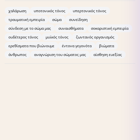
χαλάρωση
υποτονικός τόνος
υπερτονικός τόνος
τραυματική εμπειρία
σώμα
συνείδηση
σύνδεση με το σώμα μας
συναισθήματα
σοκαριστική εμπειρία
ουδέτερος τόνος
μυϊκός τόνος
ζωντανός οργανισμός
ερεθίσματα που βιώνουμε
έντονα γεγονότα
βιώματα
άνθρωπος
αναγνώριση του σώματος μας
αίσθηση ευεξίας