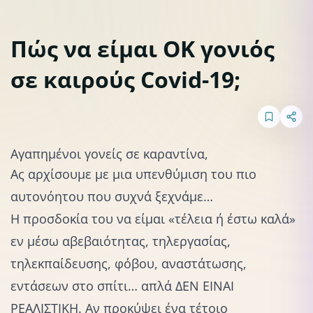
Πώς να είμαι ΟΚ γονιός
σε καιρούς Covid-19;
Αυτοφροντίδα & Αυτοβελτίωση
Σωματική & Ψυχική Υγεία
Aγαπημένοι γονείς σε καραντίνα,
Ας αρχίσουμε με μια υπενθύμιση του πιο
αυτονόητου που συχνά ξεχνάμε…
Η προσδοκία του να είμαι «τέλεια ή έστω καλά»
εν μέσω αβεβαιότητας,
τηλεργασίας
,
τηλεκπαίδευσης
,
φόβου
, αναστάτωσης,
εντάσεων στο σπίτι
… απλά ΔΕΝ ΕΙΝΑΙ
ΡΕΑΛΙΣΤΙΚΗ. Αν προκύψει ένα τέτοιο